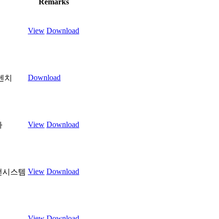
Remarks
View
Download
Download
렌치
View
Download
라
View
Download
전시스템
View
Download