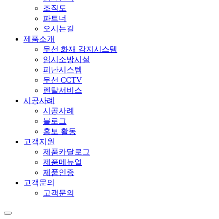
조직도
파트너
오시는길
제품소개
무선 화재 감지시스템
임시소방시설
피난시스템
무선 CCTV
렌탈서비스
시공사례
시공사례
블로그
홍보 활동
고객지원
제품카달로그
제품메뉴얼
제품인증
고객문의
고객문의