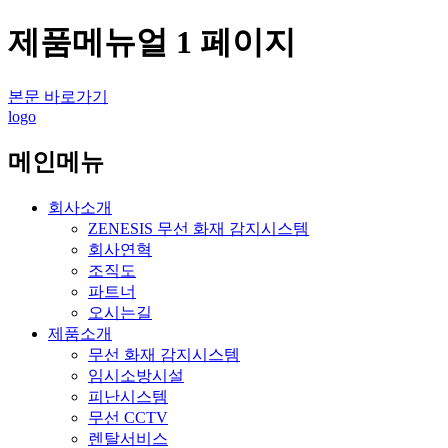
제품메뉴얼 1 페이지
본문 바로가기
logo
메인메뉴
회사소개
ZENESIS 무선 화재 감지시스템
회사연혁
조직도
파트너
오시는길
제품소개
무선 화재 감지시스템
임시소방시설
피난시스템
무선 CCTV
렌탈서비스