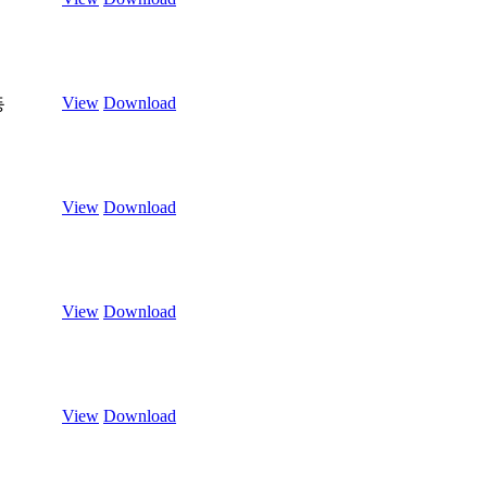
View
Download
등
View
Download
View
Download
트
View
Download