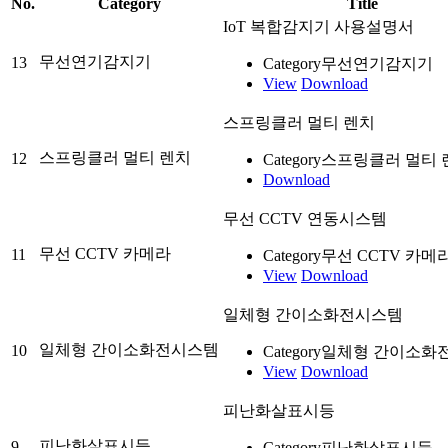
No.
Category
Title
IoT 복합감지기 사용설명서
무선연기감지기
13
Category
무선연기감지기
View
Download
스프링클러 멀티 렌치
스프링클러 멀티 렌치
12
Category
스프링클러 멀티 
Download
무선 CCTV 연동시스템
무선 CCTV 카메라
11
Category
무선 CCTV 카메
View
Download
일체형 간이소화전시스템
일체형 간이소화전시스템
10
Category
일체형 간이소화
View
Download
피난화살표시등
피난화살표시등
9
Category
피난화살표시등